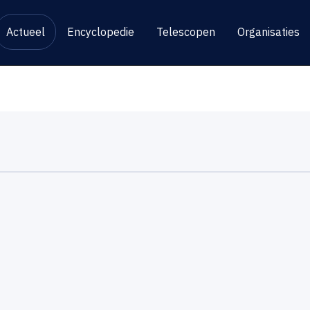
Actueel
Encyclopedie
Telescopen
Organisaties