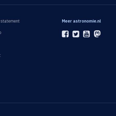
 statement
Meer astronomie.nl
p
n
t