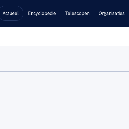
Actueel
Encyclopedie
Telescopen
Organisaties