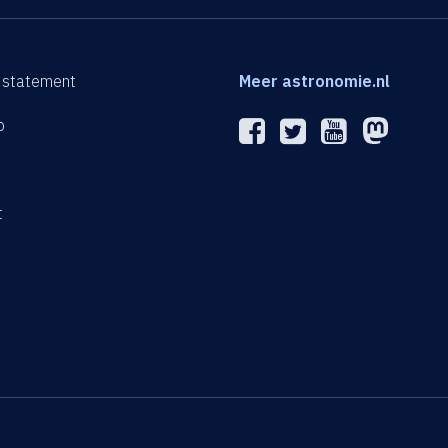
 statement
Meer astronomie.nl
p
n
t