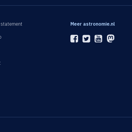
 statement
Meer astronomie.nl
p
n
t