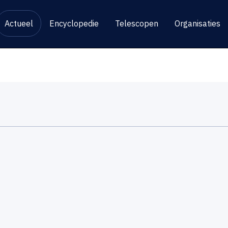
Actueel
Encyclopedie
Telescopen
Organisaties