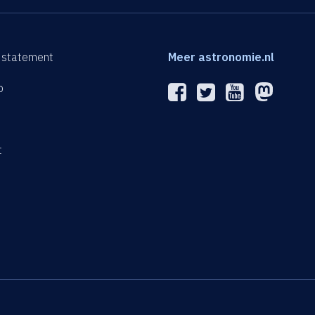
 statement
Meer astronomie.nl
p
n
t