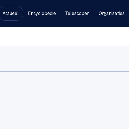
Actueel
Encyclopedie
Telescopen
Organisaties