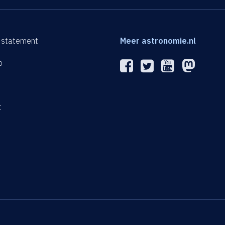
 statement
Meer astronomie.nl
p
n
t