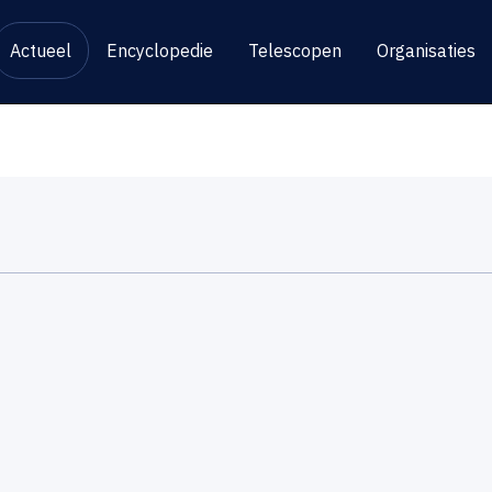
Actueel
Encyclopedie
Telescopen
Organisaties