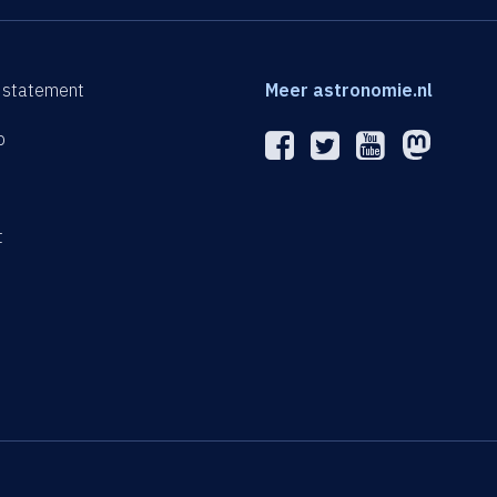
 statement
Meer astronomie.nl
p
n
t