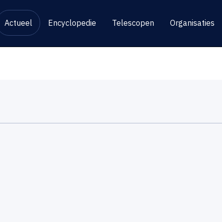
Actueel
Encyclopedie
Telescopen
Organisaties