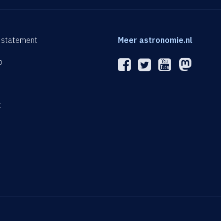
 statement
Meer astronomie.nl
p
n
t