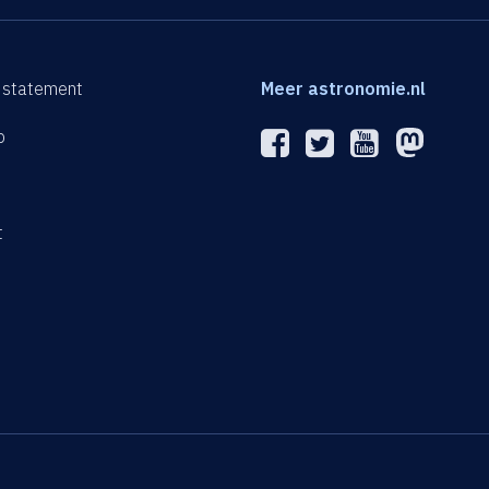
 statement
Meer astronomie.nl
p
n
t