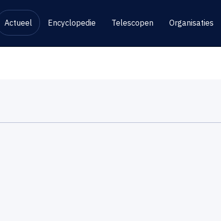
Actueel
Encyclopedie
Telescopen
Organisaties