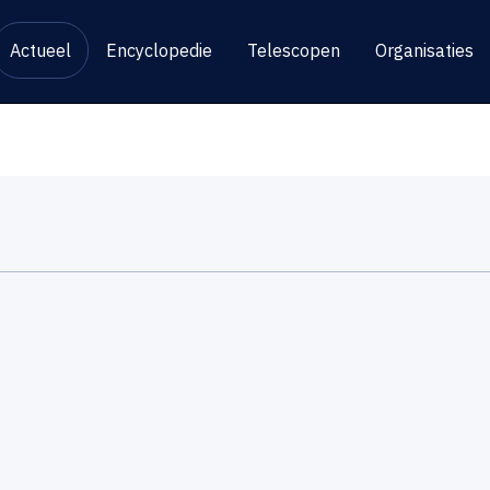
Actueel
Encyclopedie
Telescopen
Organisaties