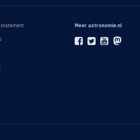
 statement
Meer astronomie.nl
p
n
t