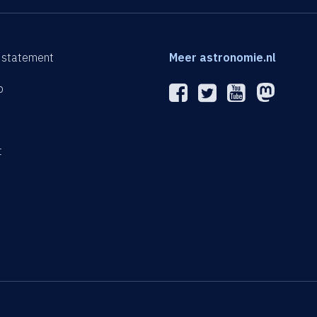
 statement
Meer astronomie.nl
p
n
t