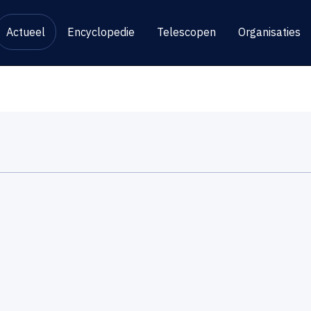
Actueel
Encyclopedie
Telescopen
Organisaties