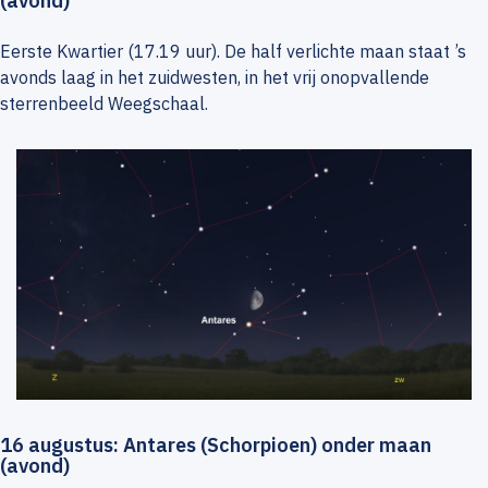
(avond)
Eerste Kwartier (17.19 uur). De half verlichte maan staat ’s
avonds laag in het zuidwesten, in het vrij onopvallende
sterrenbeeld Weegschaal.
16 augustus: Antares (Schorpioen) onder maan
(avond)