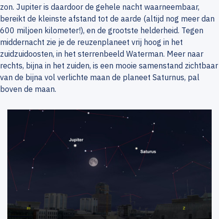
zon. Jupiter is daardoor de gehele nacht waarneembaar,
bereikt de kleinste afstand tot de aarde (altijd nog meer dan
600 miljoen kilometer!), en de grootste helderheid. Tegen
middernacht zie je de reuzenplaneet vrij hoog in het
zuidzuidoosten, in het sterrenbeeld Waterman. Meer naar
rechts, bijna in het zuiden, is een mooie samenstand zichtbaar
van de bijna vol verlichte maan de planeet Saturnus, pal
boven de maan.