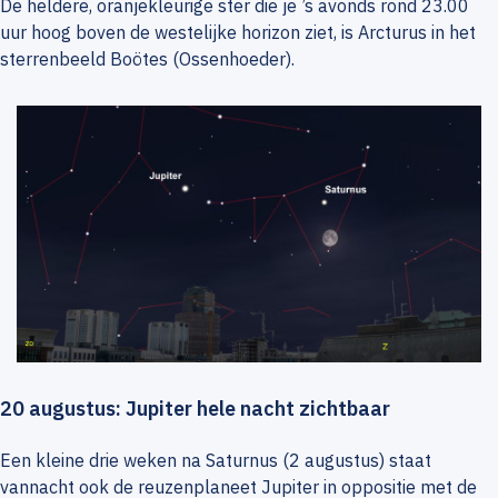
De heldere, oranjekleurige ster die je ’s avonds rond 23.00
uur hoog boven de westelijke horizon ziet, is Arcturus in het
sterrenbeeld Boötes (Ossenhoeder).
20 augustus: Jupiter hele nacht zichtbaar
Een kleine drie weken na Saturnus (2 augustus) staat
vannacht ook de reuzenplaneet Jupiter in oppositie met de