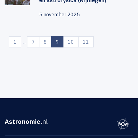
en astrofysica (Nijmegen)
5 november 2025
(current)
1
...
7
8
9
10
11
Astronomie
.nl